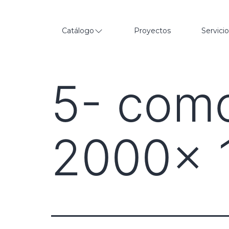
Catálogo
Proyectos
Servici
5- com
2000x 