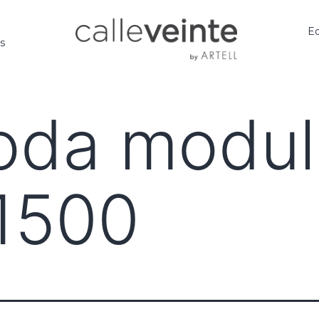
Ed
os
oda modul
1500