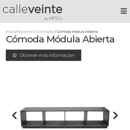
Inicio
/
Recámara
/
Cómodas
/ Cómoda Módula Abierta
Cómoda Módula Abierta
Obtener más información