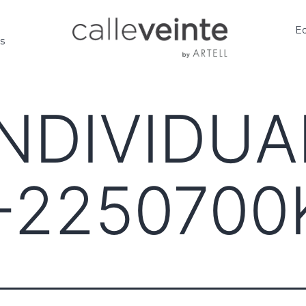
Ed
os
NDIVIDUA
-2250700