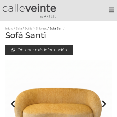
Inicio
/
Sala
/
Sofás Y Sillones
/ Sofá Santi
Sofá Santi
Obtener más información