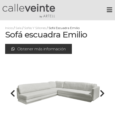
Inicio
/
Sala
/
Sofás Y Sillones
/ Sofá Escuadra Emilio
Sofá escuadra Emilio
Obtener más información