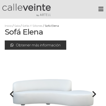
Inicio
/
Sala
/
Sofás Y Sillones
/ Sofá Elena
Sofá Elena
Obtener más información