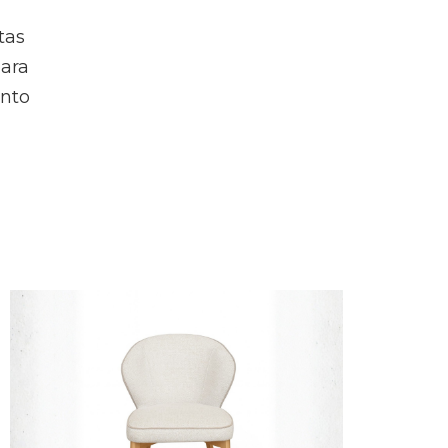
tas
para
ento