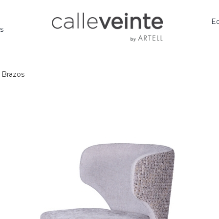
Ed
os
n Brazos