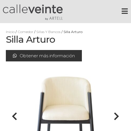
Inicio
/
Comedor
/
Sillas Y Bancos
/ Silla Arturo
Silla Arturo
Obtener más información