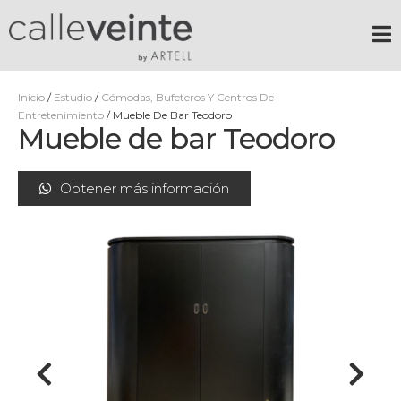
Inicio
/
Estudio
/
Cómodas, Bufeteros Y Centros De
Entretenimiento
/ Mueble De Bar Teodoro
Mueble de bar Teodoro
Obtener más información