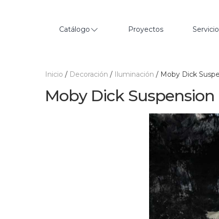
Catálogo
Proyectos
Servici
Inicio
/
Decoración
/
Iluminación
/ Moby Dick Susp
Moby Dick Suspension