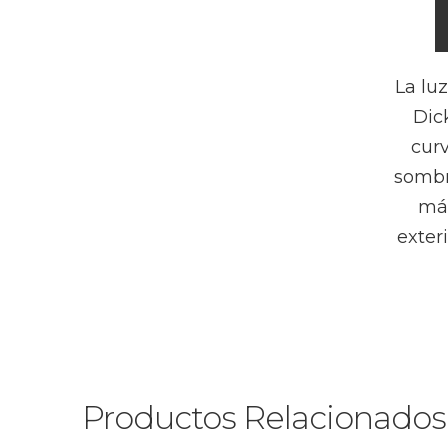
La luz
Dic
curv
sombr
más
exter
Productos Relacionados