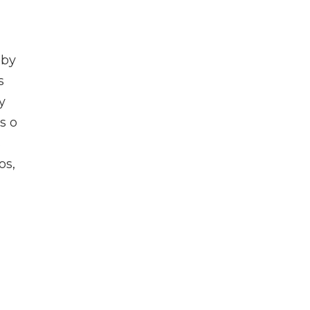
oby
s
y
s o
s
os,