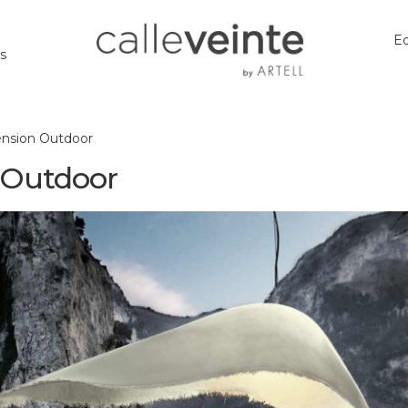
Ed
os
ension Outdoor
 Outdoor