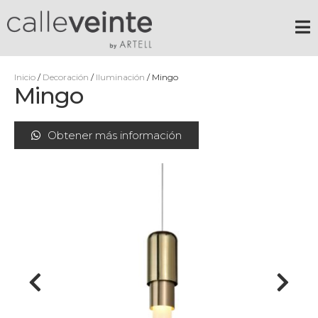
Inicio
/
Decoración
/
Iluminación
/ Mingo
Mingo
Obtener más información