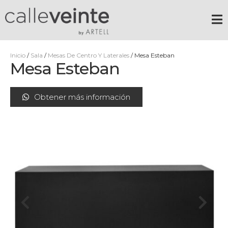
Inicio
/
Sala
/
Mesas De Centro Y Laterales
/ Mesa Esteban
Mesa Esteban
Obtener más información