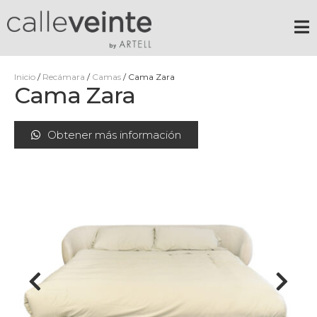
Inicio
/
Recámara
/
Camas
/ Cama Zara
Cama Zara
Obtener más información