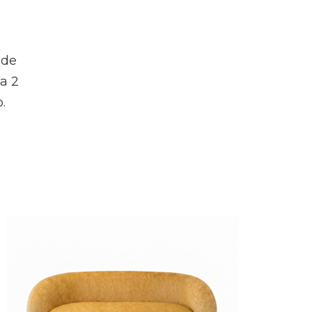
 de
a 2
.