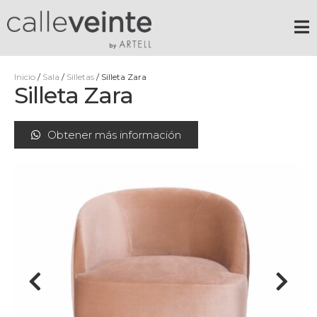
Inicio
/
Sala
/
Silletas
/ Silleta Zara
Silleta Zara
Obtener más información