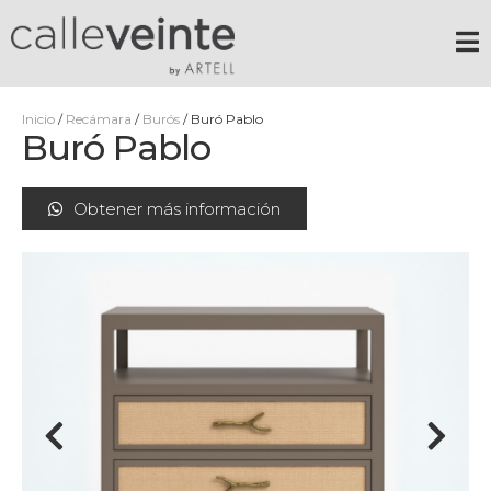
Inicio
/
Recámara
/
Burós
/ Buró Pablo
Buró Pablo
Obtener más información