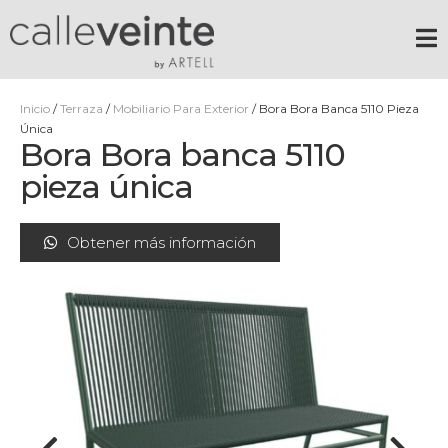
Inicio
/
Terraza
/
Mobiliario Para Exterior
/ Bora Bora Banca 5110 Pieza
Única
Bora Bora banca 5110
pieza única
Obtener más información