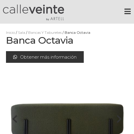
Inicio
/
Sala
/
Bancas Y Taburetes
/ Banca Octavia
Banca Octavia
Obtener más información