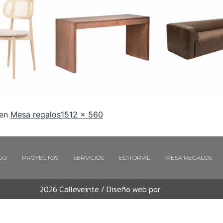
 en
Mesa regalos
1512 × 560
GO
PROYECTOS
SERVICIOS
EDITORIAL
MESA REGALOS
2026 Calleveinte / Diseño web por
Libros