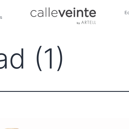
Ed
os
d (1)