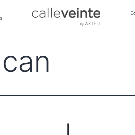
Ed
os
acan