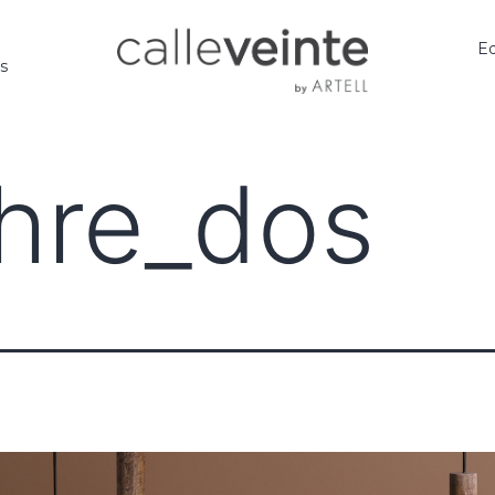
Ed
os
hre_dos