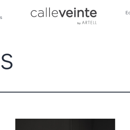
Ed
os
s