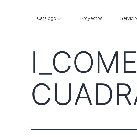
Catálogo
Proyectos
Servici
I_COM
CUADR