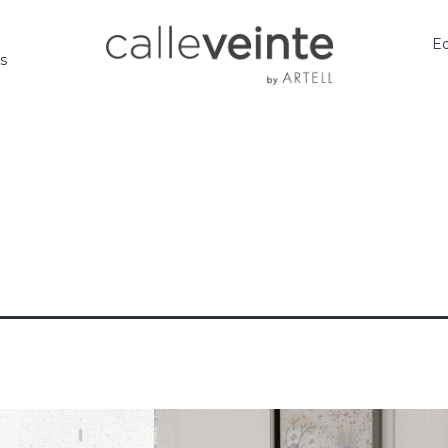
Ed
os