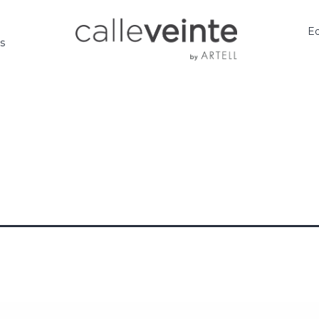
Ed
os