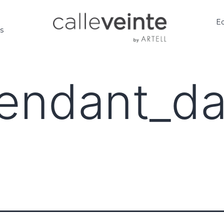
Ed
os
pendant_d