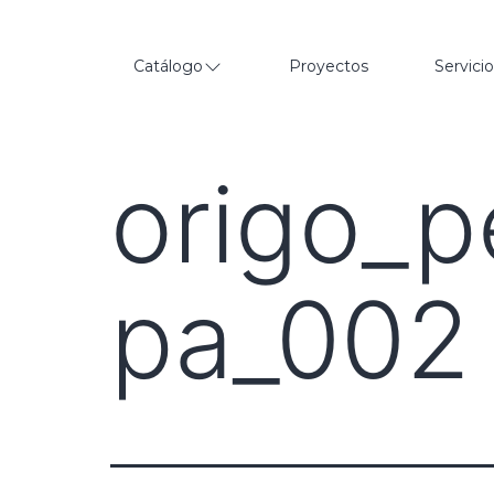
Catálogo
Proyectos
Servici
origo_
pa_002