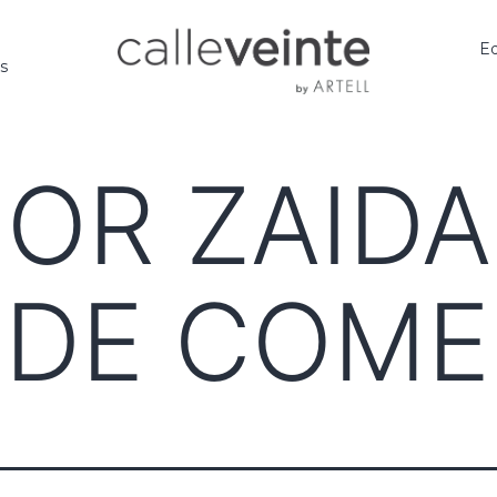
Ed
os
R ZAIDA
 DE COM