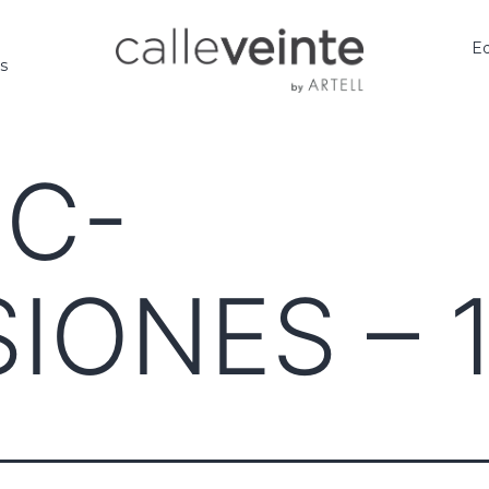
Ed
os
 C-
IONES – 