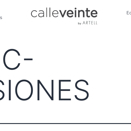
Ed
os
 C-
SIONES