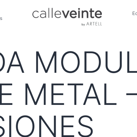
Ed
os
A MODU
E METAL 
SIONES