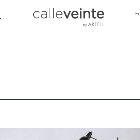
Ed
os