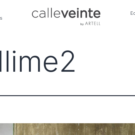
Ed
os
dlime2