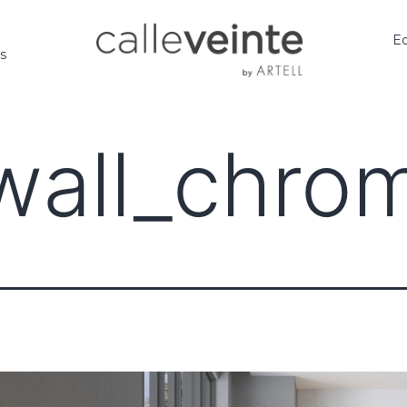
Ed
os
wall_chro